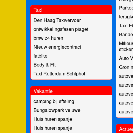
Parke
Taxi
terug
Den Haag Taxivervoer
Taxi E
ontwikkelingsfasen piaget
Bande
bmw z4 huren
Milieu
Nieuw energiecontract
sticke
fatbike
Auto V
Body & Fit
Gronin
Taxi Rotterdam Schiphol
autov
autove
Vakantie
autov
camping bij efteling
autov
Bungalowpark veluwe
autove
Huis huren spanje
Huis huren spanje
Actue