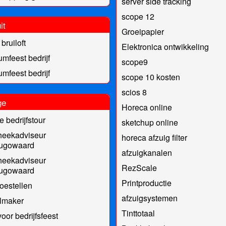
server side tracking
scope 12
it
Groeipapier
bruiloft
Elektronica ontwikkeling
umfeest bedrijf
scope9
umfeest bedrijf
scope 10 kosten
scios 8
ge
Horeca online
e bedrijfstour
sketchup online
heekadviseur
horeca afzuig filter
ugowaard
afzuigkanalen
heekadviseur
RezScale
ugowaard
Printproductie
oestellen
afzuigsystemen
lmaker
Tinttotaal
oor bedrijfsfeest