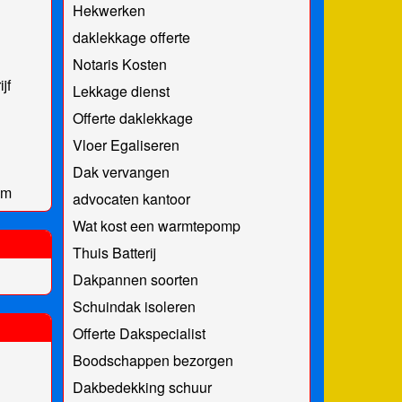
Hekwerken
daklekkage offerte
Notaris Kosten
jf
Lekkage dienst
Offerte daklekkage
Vloer Egaliseren
Dak vervangen
om
advocaten kantoor
Wat kost een warmtepomp
Thuis Batterij
Dakpannen soorten
Schuindak isoleren
Offerte Dakspecialist
Boodschappen bezorgen
Dakbedekking schuur