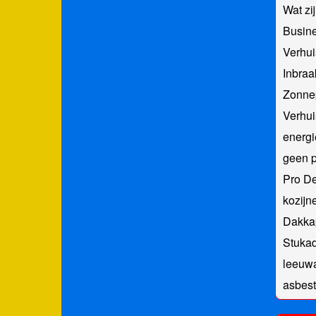
Wat zi
Busine
Verhui
Inbraa
Zonne
Verhui
energi
geen p
Pro D
kozijn
Dakka
Stukad
leeuw
asbest