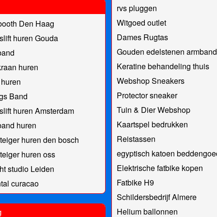
rvs pluggen
Witgoed outlet
booth Den Haag
Dames Rugtas
slift huren Gouda
Gouden edelstenen armband
band
Keratine behandeling thuis
raan huren
Webshop Sneakers
 huren
Protector sneaker
ngs Band
Tuin & Dier Webshop
slift huren Amsterdam
Kaartspel bedrukken
band huren
Reistassen
eiger huren den bosch
egyptisch katoen beddengoe
eiger huren oss
Elektrische fatbike kopen
ht studio Leiden
Fatbike H9
ntal curacao
Schildersbedrijf Almere
g
Helium ballonnen