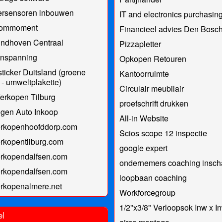
ersensoren inbouwen
IT and electronics purchasin
kommoment
Financieel advies Den Bosc
indhoven Centraal
Pizzapletter
nspanning
Opkopen Retouren
sticker Duitsland (groene
Kantoorruimte
r - umweltplakette)
Circulair meubilair
erkopen Tilburg
proefschrift drukken
gen Auto Inkoop
All-in Website
erkopenhoofddorp.com
Scios scope 12 inspectie
rkopentilburg.com
google expert
erkopendalfsen.com
ondernemers coaching insch
erkopendalfsen.com
loopbaan coaching
rkopenalmere.net
Workforcegroup
1/2"x3/8" Verloopsok Inw x I
el