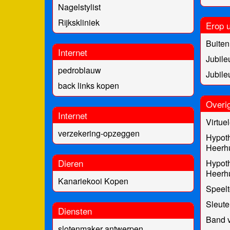
Nagelstylist
Rijkskliniek
Erop u
Buiten 
Internet
Jubile
pedroblauw
Jubile
back links kopen
Overi
Internet
Virtuel
verzekering-opzeggen
Hypot
Heerh
Dieren
Hypot
Heerh
Kanariekooi Kopen
Speelt
Sleute
Diensten
Band v
slotenmaker antwerpen