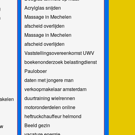
Acrylglas snijden
g
Massage in Mechelen
h
afscheid overlijden
Massage in Mechelen
afscheid overlijden
Vaststellingsovereenkomst UWV
boekenonderzoek belastingdienst
Pauloboer
daten met jongere man
verkoopmakelaar amsterdam
duurtraining wielrennen
akelen
motoronderdelen online
heftruckchauffeur helmond
Beeld gezin
nw
vacature energie