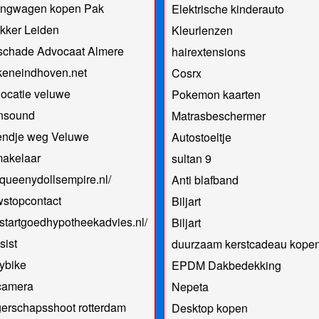
ngwagen kopen Pak
Elektrische kinderauto
kker Leiden
Kleurlenzen
lschade Advocaat Almere
hairextensions
keneindhoven.net
Cosrx
ocatie veluwe
Pokemon kaarten
nsound
Matrasbeschermer
ndje weg Veluwe
Autostoeltje
makelaar
sultan 9
//queenydollsempire.nl/
Anti blafband
stopcontact
Biljart
//startgoedhypotheekadvies.nl/
Biljart
sist
duurzaam kerstcadeau kope
ybike
EPDM Dakbedekking
amera
Nepeta
erschapsshoot rotterdam
Desktop kopen