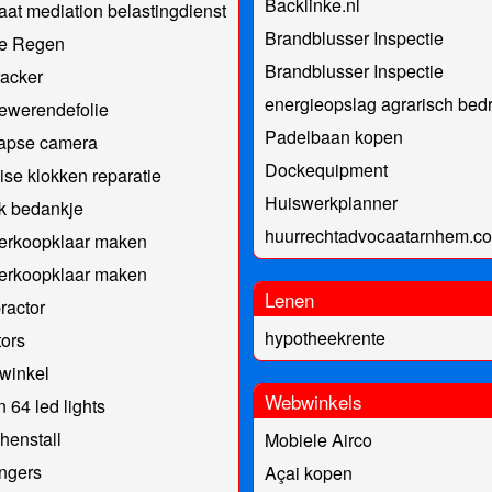
Backlinke.nl
at mediation belastingdienst
Brandblusser Inspectie
e Regen
Brandblusser Inspectie
acker
energieopslag agrarisch bedri
ewerendefolie
Padelbaan kopen
lapse camera
Dockequipment
se klokken reparatie
Huiswerkplanner
jk bedankje
huurrechtadvocaatarnhem.c
verkoopklaar maken
verkoopklaar maken
Lenen
ractor
hypotheekrente
ors
winkel
Webwinkels
n 64 led lights
henstall
Mobiele Airco
ngers
Açai kopen