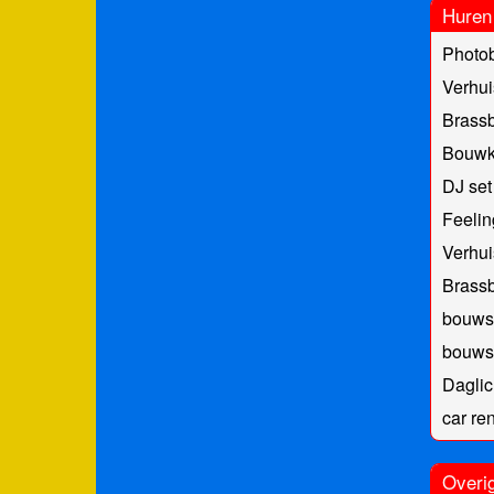
Huren
Photo
Verhui
Brass
Bouwk
DJ set
Feeli
Verhui
Brass
bouwst
bouwst
Daglic
car re
Overi