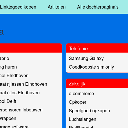
Linktegoed kopen
Artikelen
Alle dochterpagina's
a
Telefonie
abrio
Samsung Galaxy
ng huren
Goedkoopste sim only
ool Eindhoven
Zakelijk
at rijlessen Eindhoven
at rijles Eindhoven
e-commerce
ool Delft
Opkoper
ersensoren inbouwen
Speelgoed opkopen
 wrappen
Luchtslangen
rage software
Partijhandel