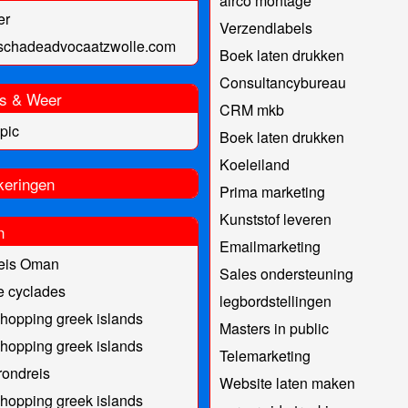
airco montage
er
Verzendlabels
lschadeadvocaatzwolle.com
Boek laten drukken
Consultancybureau
s & Weer
CRM mkb
pic
Boek laten drukken
Koeleiland
keringen
Prima marketing
Kunststof leveren
n
Emailmarketing
eis Oman
Sales ondersteuning
e cyclades
legbordstellingen
 hopping greek islands
Masters in public
 hopping greek islands
Telemarketing
ondreis
Website laten maken
 hopping greek islands