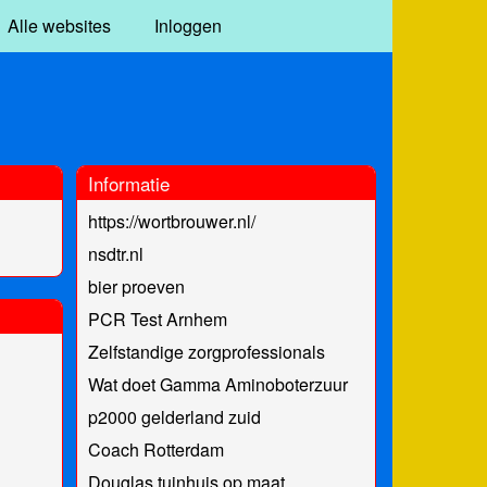
Alle websites
Inloggen
Informatie
https://wortbrouwer.nl/
nsdtr.nl
bier proeven
PCR Test Arnhem
Zelfstandige zorgprofessionals
Wat doet Gamma Aminoboterzuur
p2000 gelderland zuid
Coach Rotterdam
Douglas tuinhuis op maat