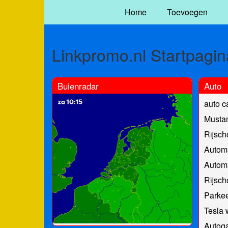
Home
Toevoegen
Linkpromo.nl Startpagin
Buienradar
Auto
auto c
Musta
Rijsch
Automa
Automa
Rijsch
Parke
Tesla
Autoga