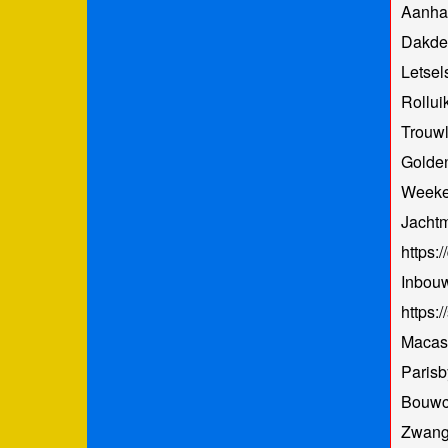
Aanha
Dakde
Letse
Rollui
Trouwl
Golde
Weeke
Jacht
https:
Inbouw
https:
Macas
Parisb
Bouwc
Zwang