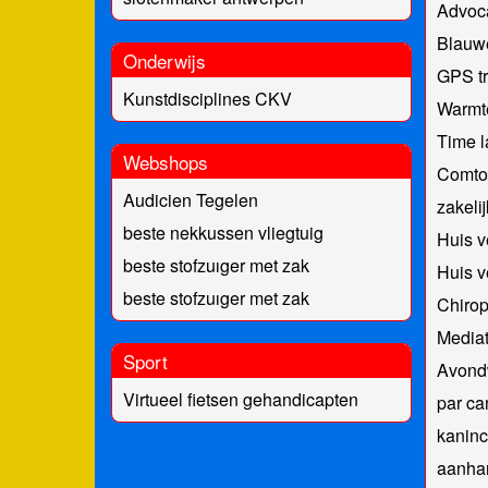
Advoca
Blauw
Onderwijs
GPS tr
Kunstdisciplines CKV
Warmt
Time 
Webshops
Comtoi
Audicien Tegelen
zakeli
beste nekkussen vliegtuig
Huis 
beste stofzuıger met zak
Huis 
beste stofzuıger met zak
Chirop
Mediat
Sport
Avond
Virtueel fietsen gehandicapten
par ca
kaninc
aanha