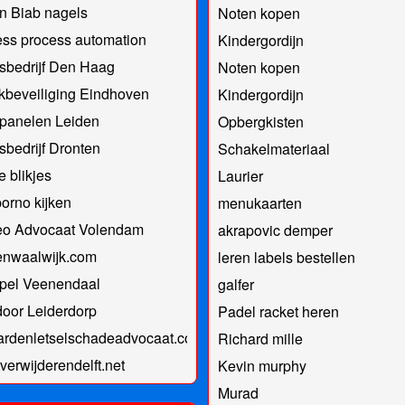
jn Biab nagels
Noten kopen
ss process automation
Kindergordijn
sbedrijf Den Haag
Noten kopen
kbeveiliging Eindhoven
Kindergordijn
panelen Leiden
Opbergkisten
sbedrijf Dronten
Schakelmateriaal
e blikjes
Laurier
orno kijken
menukaarten
eo Advocaat Volendam
akrapovic demper
enwaalwijk.com
leren labels bestellen
pel Veenendaal
galfer
oor Leiderdorp
Padel racket heren
ardenletselschadeadvocaat.com
Richard mille
verwijderendelft.net
Kevin murphy
Murad