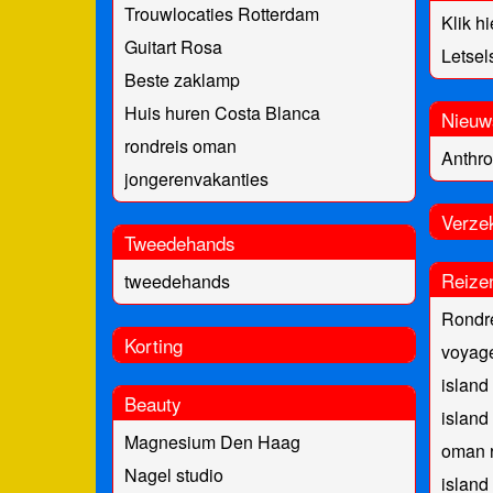
Trouwlocaties Rotterdam
Klik hi
Guitart Rosa
Letse
Beste zaklamp
Huis huren Costa Blanca
Nieuw
rondreis oman
Anthro
jongerenvakanties
Verze
Tweedehands
Reize
tweedehands
Rondr
Korting
voyag
island
Beauty
island
Magnesium Den Haag
oman r
Nagel studio
island